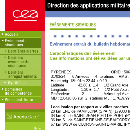
Evénement extrait du bulletin hebdoma
Caractéristiques de l'événement
Ces informations ont été validées par 
PYRENEES ORID : 5061
31/03/24 6 Arrivees 4 Iterations RMS :
Heure orig: 18h 01m 22.44 ± 0.19
Latitude : 42.86 ± 1.4 1/2 Grand Axe
Longitude : -1.30 ± 1.7 1/2 Petit Axe 
Profondeur: 2. Azimut gd Axe : 
MD : 2.04±0.06 sur 2 stations ML : 1.76±9.99
Localisation par rapport aux villes proches
28 km ENE de PAMPLONA (SPAIN) (179000 ha
34 km S de SAINT-JEAN-PIED-DE-PORT (PY
36 km S de SAINT-ETIENNE-DE-BAIGORRY (
67 km WSW de OLORON-SAINTE-MARIE (PYRE