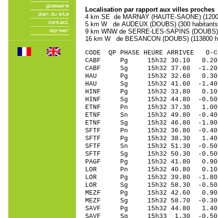
Localisation par rapport aux villes proches
4 km SE de MARNAY (HAUTE-SAONE) (1200 h
5 km W de AUDEUX (DOUBS) (300 habitants
9 km WNW de SERRE-LES-SAPINS (DOUBS) (1
16 km W de BESANCON (DOUBS) (113800 ha
CODE QP PHASE HEURE ARRIVEE 
CABF Pg 15h32 30.1
CABF Sg 15h32 37.60 -1.20
HAU Pg 15h32 32.6
HAU Sg 15h32 41.60 -1.40 
HINF Pg 15h32 33.8
HINF Sg 15h32 44.80 -0.50
ETNF Pn 15h32 37.3
ETNF Sn 15h32 49.80
ETNF Sg 15h32 46.80 -1.90 
SFTF Pn 15h32 36.80
SFTF Pg 15h32 38.3
SFTF Sn 15h32 51.30
SFTF Sg 15h32 50.30
PAGF Pg 15h32 41.8
LOR Pn 15h32 40.80
LOR Pg 15h32 39.80
LOR Sg 15h32 58.30 -0.50 
MEZF Pg 15h32 42.6
MEZF Sg 15h32 58.70 -0.30 
SAVF Pg 15h32 44.8
SAVF Sg 15h33 1.30 -0.50 