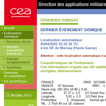
DERNIER ÉVÉNEMENT SISMIQUE
Localisation automatique
05/04/2025 15:32:16 TU
4 km SE de Marnay (Haute-Saone)
Attention : cette localisation automatique n
Caractéristiques de l'événement
Ces informations n'ayant pas été validé
corrigées ultérieurement.
FRANCE ORID : 5072095
05/04/25 47 Arrivees RMS : 1.06
Heure orig: 15h 32m 16.80 ± 0.16
Latitude : 47.27 ± -1.0 1/2 Grand Axe
Longitude : 5.81 ± -1.0 1/2 Petit Axe 
Profondeur: 2. (Imposee) Azimut gd Ax
ML : 2.70±0.45 sur 18 stations