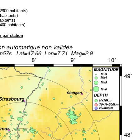
900 habitants)
abitants)
itants)
0 habitants)
n par station
ion automatique non validée