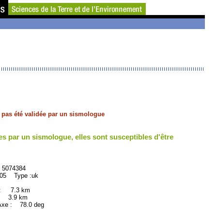
'a pas été validée par un sismologue
es par un sismologue, elles sont susceptibles d'être
74384
 Type :uk
 : 7.3 km
: 3.9 km
xe : 78.0 deg