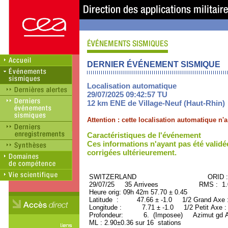
DERNIER ÉVÉNEMENT SISMIQUE
Localisation automatique
29/07/2025 09:42:57 TU
12 km ENE de Village-Neuf (Haut-Rhin)
Attention : cette localisation automatique n
Caractéristiques de l'événement
Ces informations n'ayant pas été validé
corrigées ultérieurement.
SWITZERLAND ORID : 50
29/07/25 35 Arrivees RMS : 1.05
Heure orig: 09h 42m 57.70 ± 0.45
Latitude : 47.66 ± -1.0 1/2 Grand Axe
Longitude : 7.71 ± -1.0 1/2 Petit Axe 
Profondeur: 6. (Imposee) Azimut gd A
ML : 2.90±0.36 sur 16 stations