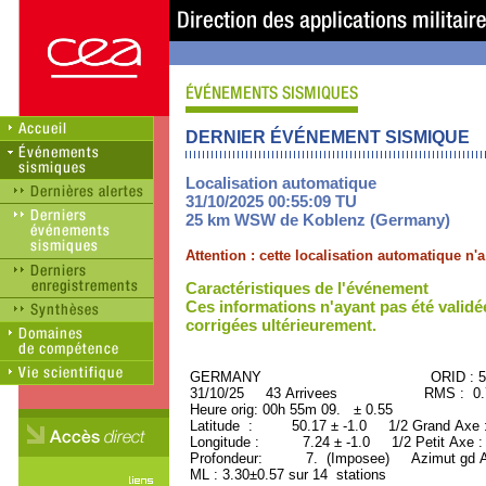
DERNIER ÉVÉNEMENT SISMIQUE
Localisation automatique
31/10/2025 00:55:09 TU
25 km WSW de Koblenz (Germany)
Attention : cette localisation automatique n
Caractéristiques de l'événement
Ces informations n'ayant pas été validé
corrigées ultérieurement.
GERMANY ORID : 5076
31/10/25 43 Arrivees RMS : 0.79
Heure orig: 00h 55m 09. ± 0.55
Latitude : 50.17 ± -1.0 1/2 Grand Axe
Longitude : 7.24 ± -1.0 1/2 Petit Axe 
Profondeur: 7. (Imposee) Azimut gd A
ML : 3.30±0.57 sur 14 stations