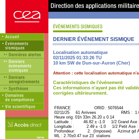
DERNIER ÉVÉNEMENT SISMIQUE
Localisation automatique
02/11/2025 01:33:26 TU
10 km SW de Dun-sur-Auron (Cher)
Attention : cette localisation automatique n
Caractéristiques de l'événement
Ces informations n'ayant pas été validé
corrigées ultérieurement.
FRANCE ORID : 5076544
02/11/25 61 Arrivees RMS : 1.08
Heure orig: 01h 33m 26.20 ± 0.14
Latitude : 46.82 ± -1.0 1/2 Grand Axe
Longitude : 2.49 ± -1.0 1/2 Petit Axe 
Profondeur: 2. (Imposee) Azimut gd Ax
ML : 2.70±0.47 sur 23 stations