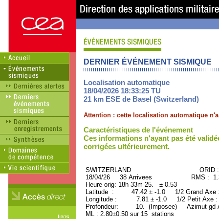
DERNIER ÉVÉNEMENT SISMIQUE
Localisation automatique
18/04/2026 18:33:25 TU
21 km ESE de Basel (Switzerland)
Attention : cette localisation automatique n
Caractéristiques de l'événement
Ces informations n'ayant pas été validé
corrigées ultérieurement.
SWITZERLAND ORID : 50
18/04/26 38 Arrivees RMS : 1.31
Heure orig: 18h 33m 25. ± 0.53
Latitude : 47.42 ± -1.0 1/2 Grand Axe
Longitude : 7.81 ± -1.0 1/2 Petit Axe 
Profondeur: 10. (Imposee) Azimut gd A
ML : 2.80±0.50 sur 15 stations