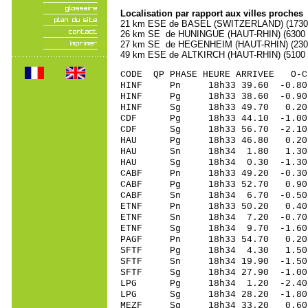
Localisation par rapport aux villes proches
21 km ESE de BASEL (SWITZERLAND) (173000
26 km SE de HUNINGUE (HAUT-RHIN) (6300 h
27 km SE de HEGENHEIM (HAUT-RHIN) (2300 
49 km ESE de ALTKIRCH (HAUT-RHIN) (5100 h
CODE QP PHASE HEURE ARRIVEE 
HINF Pn 18h33 39.6
HINF Pg 18h33 38.6
HINF Sg 18h33 49.70 0.20 
CDF Pg 18h33 44.10
CDF Sg 18h33 56.70 -2.10 
HAU Pg 18h33 46.80
HAU Sn 18h34 1.80
HAU Sg 18h34 0.30 -1.30 1
CABF Pn 18h33 49.20
CABF Pg 18h33 52.7
CABF Sn 18h34 6.70 -0.50 
ETNF Pn 18h33 50.2
ETNF Sn 18h34 7.20
ETNF Sg 18h34 9.70 -1.60 1
PAGF Pn 18h33 54.7
SFTF Pg 18h34 4.30
SFTF Sn 18h34 19.90
SFTF Sg 18h34 27.90
LPG Pg 18h34 1.20 
LPG Sg 18h34 28.20 -1.80 
MEZF Sg 18h34 33.20 0.60 