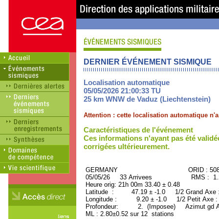
DERNIER ÉVÉNEMENT SISMIQUE
Localisation automatique
05/05/2026 21:00:33 TU
25 km WNW de Vaduz (Liechtenstein)
Attention : cette localisation automatique n
Caractéristiques de l'événement
Ces informations n'ayant pas été validé
corrigées ultérieurement.
GERMANY ORID : 5080
05/05/26 33 Arrivees RMS : 1.22
Heure orig: 21h 00m 33.40 ± 0.48
Latitude : 47.19 ± -1.0 1/2 Grand Axe
Longitude : 9.20 ± -1.0 1/2 Petit Axe 
Profondeur: 2. (Imposee) Azimut gd A
ML : 2.80±0.52 sur 12 stations