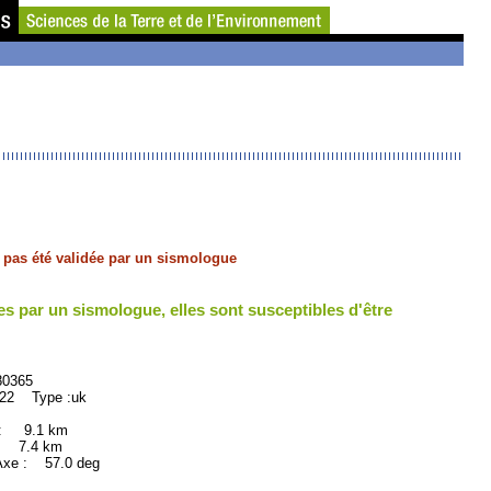
'a pas été validée par un sismologue
es par un sismologue, elles sont susceptibles d'être
365
 Type :uk
 : 9.1 km
: 7.4 km
xe : 57.0 deg