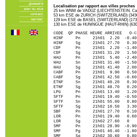
Localisation par rapport aux villes proches
25 km WNW de VADUZ (LIECHTENSTEIN, Capita
53 km ESE de ZURICH (SWITZERLAND) (34300
129 km ESE de BASEL (SWITZERLAND) (17300
130 km ESE de HUNINGUE (HAUT-RHIN) (6300
CODE QP PHASE HEURE ARRIVEE 
HINF Pn 21h01 2.20
HINF Sg 21h01 27.70 0.30 
CDF Pn 21h01 2.20 
CDF Sg 21h01 31.20 1.50 1
HAU Pn 21h01 5.40 
HAU Sn 21h01 31.40
HAU Sg 21h01 41.40 2.00 2
CABF Pn 21h01 9.90
CABF Sg 21h01 42.50 -0.60 
ETNF Sn 21h01 40.2
ETNF Sg 21h01 48.70 0.20 
LPG Pn 21h01 13.40
SFTF Pn 21h01 19.40
SFTF Sn 21h01 55.0
SFTF Sg 21h02 10.5
SBF Pn 21h01 27.70
LOR Pn 21h01 29.40
LOR Sg 21h02 27.60 0 40
SMF Pn 21h01 28.90
SMF Pg 21h01 40.40
SMF Sg 21h02 30.60 0.80 