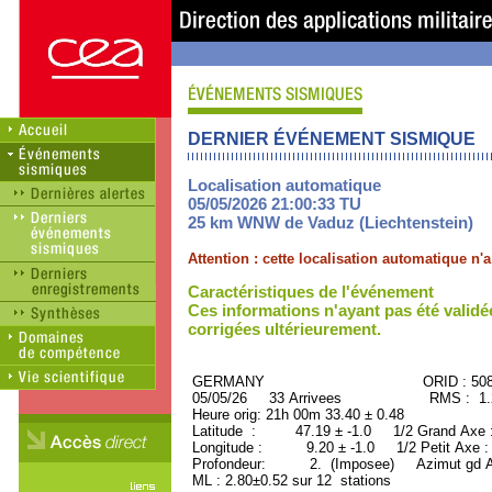
DERNIER ÉVÉNEMENT SISMIQUE
Localisation automatique
05/05/2026 21:00:33 TU
25 km WNW de Vaduz (Liechtenstein)
Attention : cette localisation automatique n
Caractéristiques de l'événement
Ces informations n'ayant pas été validé
corrigées ultérieurement.
GERMANY ORID : 5080
05/05/26 33 Arrivees RMS : 1.22
Heure orig: 21h 00m 33.40 ± 0.48
Latitude : 47.19 ± -1.0 1/2 Grand Axe
Longitude : 9.20 ± -1.0 1/2 Petit Axe 
Profondeur: 2. (Imposee) Azimut gd A
ML : 2.80±0.52 sur 12 stations