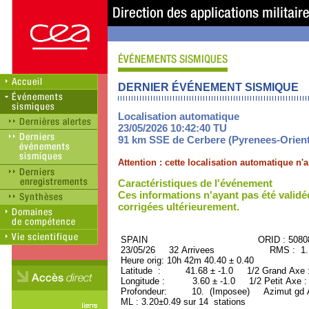
DERNIER ÉVÉNEMENT SISMIQUE
Localisation automatique
23/05/2026 10:42:40 TU
91 km SSE de Cerbere (Pyrenees-Orient
Attention : cette localisation automatique n
Caractéristiques de l'événement
Ces informations n'ayant pas été validé
corrigées ultérieurement.
SPAIN ORID : 50808
23/05/26 32 Arrivees RMS : 1.13
Heure orig: 10h 42m 40.40 ± 0.40
Latitude : 41.68 ± -1.0 1/2 Grand Axe
Longitude : 3.60 ± -1.0 1/2 Petit Axe 
Profondeur: 10. (Imposee) Azimut gd 
ML : 3.20±0.49 sur 14 stations