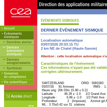
DERNIER ÉVÉNEMENT SISMIQUE
Localisation automatique
03/07/2026 20:03:15 TU
2 km NE de Chatel (Haute-Savoie)
Attention : cette localisation automatique n
Caractéristiques de l'événement
Ces informations n'ayant pas été validé
corrigées ultérieurement.
SWITZERLAND ORID : 5081583
03/07/26 91 Arrivees RMS : 1.33
Heure orig: 20h 03m 15.90 ± 0.21
Latitude : 46.28 ± -1.0 1/2 Grand Axe
Longitude : 6.86 ± -1.0 1/2 Petit Axe 
Profondeur: 2. (Imposee) Azimut gd A
ML : 3.70±0.42 sur 31 stations