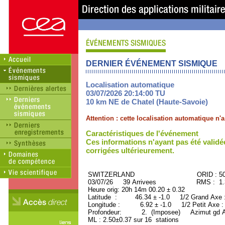
DERNIER ÉVÉNEMENT SISMIQUE
Localisation automatique
03/07/2026 20:14:00 TU
10 km NE de Chatel (Haute-Savoie)
Attention : cette localisation automatique n
Caractéristiques de l'événement
Ces informations n'ayant pas été validé
corrigées ultérieurement.
SWITZERLAND ORID : 508
03/07/26 39 Arrivees RMS : 1.33
Heure orig: 20h 14m 00.20 ± 0.32
Latitude : 46.34 ± -1.0 1/2 Grand Axe
Longitude : 6.92 ± -1.0 1/2 Petit Axe 
Profondeur: 2. (Imposee) Azimut gd A
ML : 2.50±0.37 sur 16 stations