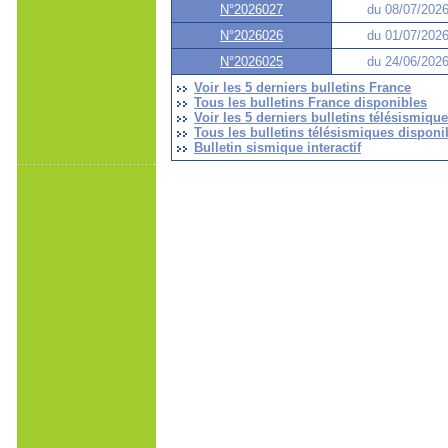
N°2026027
du 08/07/2026
N°2026026
du 01/07/2026
N°2026025
du 24/06/2026
Voir les 5 derniers bulletins France
Tous les bulletins France disponibles
Voir les 5 derniers bulletins télésismiqu
Tous les bulletins télésismiques disponi
Bulletin sismique interactif