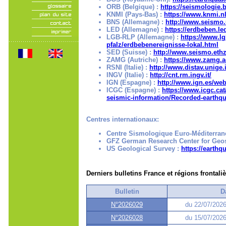
ORB (Belgique) :
https://seismologie.b
KNMI (Pays-Bas) :
https://www.knmi.n
BNS (Allemagne) :
http://www.seismo.
LED (Allemagne) :
https://erdbeben.le
LGB-RLP (Allemagne) :
https://www.l
pfalz/erdbebenereignisse-lokal.html
SED (Suisse) :
http://www.seismo.ethz.
ZAMG (Autriche) :
https://www.zamg.a
RSNI (Italie) :
http://www.distav.unige.
INGV (Italie) :
http://cnt.rm.ingv.it/
IGN (Espagne) :
http://www.ign.es/we
ICGC (Espagne) :
https://www.icgc.ca
seismic-information/Recorded-earthq
Centres internationaux:
Centre Sismologique Euro-Méditerran
GFZ German Research Center for Geo
US Geological Survey :
https://earth
Derniers bulletins France et régions frontali
Bulletin
D
N°2026029
du 22/07/2026
N°2026028
du 15/07/2026