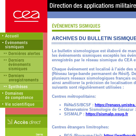
ARCHIVES DU BULLETIN SISMIQ
Le bulletin sismologique est élaboré de man
les événements sismiques exceptés les événe
enregistrés par le réseau sismique du CEA e
Chaque événement est localisé à l’aide des
(Réseau large-bande permanent de Résif). De
plusieurs réseaux sismologiques français ou 
ainsi améliorer la précision de localisation
suivants sont régulièrement utilisées :
Centres métropolitains:
RéNaSS/BCSF :
https://renass.unistra.
Observatoire Sismologie de Géoazur 
SISMALP :
https://sismalp.osug.fr
Centres étrangers limitrophes:
BGS (Royaume-Uni):
https://earthquak