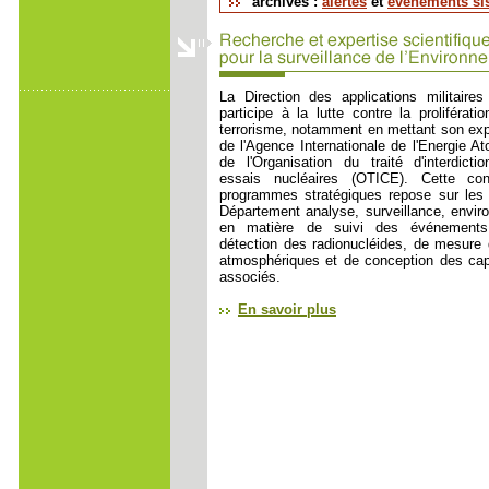
archives :
alertes
et
événements si
La Direction des applications militai
participe à la lutte contre la proliférati
terrorisme, notamment en mettant son exp
de l'Agence Internationale de l'Energie A
de l'Organisation du traité d'interdict
essais nucléaires (OTICE). Cette con
programmes stratégiques repose sur le
Département analyse, surveillance, envi
en matière de suivi des événements
détection des radionucléides, de mesur
atmosphériques et de conception des cap
associés.
En savoir plus