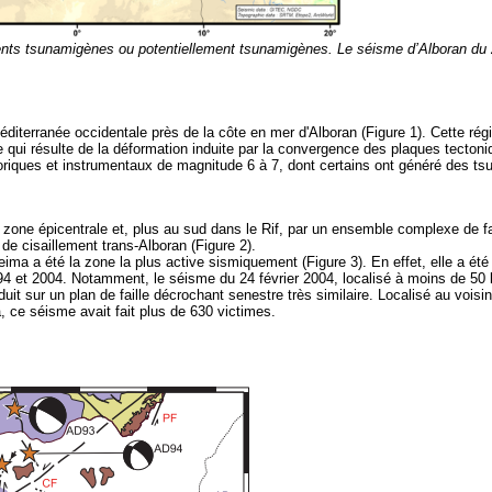
ments tsunamigènes ou potentiellement tsunamigènes. Le séisme d’Alboran du
diterranée occidentale près de la côte en mer d'Alboran (Figure 1). Cette rég
 qui résulte de la déformation induite par la convergence des plaques tectoni
oriques et instrumentaux de magnitude 6 à 7, dont certains ont généré des ts
one épicentrale et, plus au sud dans le Rif, par un ensemble complexe de fa
de cisaillement trans-Alboran (Figure 2).
ima a été la zone la plus active sismiquement (Figure 3). En effet, elle a été
4 et 2004. Notamment, le séisme du 24 février 2004, localisé à moins de 50
uit sur un plan de faille décrochant senestre très similaire. Localisé au voisi
a, ce séisme avait fait plus de 630 victimes.