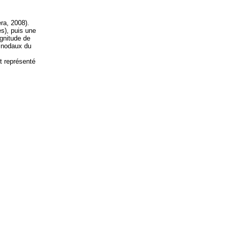
ra, 2008).
es), puis une
gnitude de
 nodaux du
t représenté