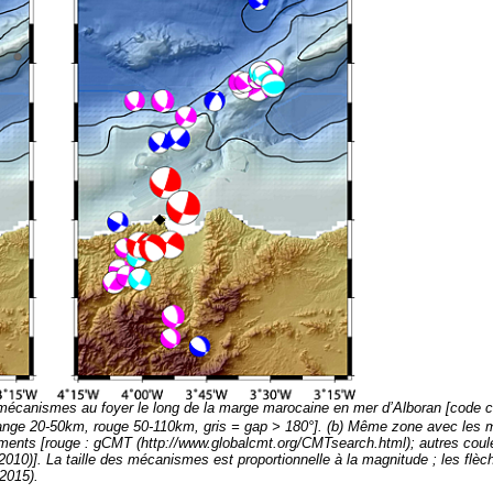
 et mécanismes au foyer le long de la marge marocaine en mer d’Alboran [code 
orange 20-50km, rouge 50-110km, gris = gap > 180°]. (b) Même zone avec les
oments [rouge : gCMT (http://www.globalcmt.org/CMTsearch.html); autres coul
010)]. La taille des mécanismes est proportionnelle à la magnitude ; les flèc
 2015).