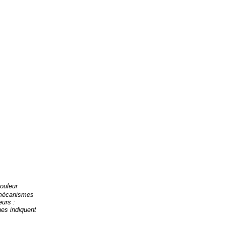
couleur
 mécanismes
eurs :
hes indiquent