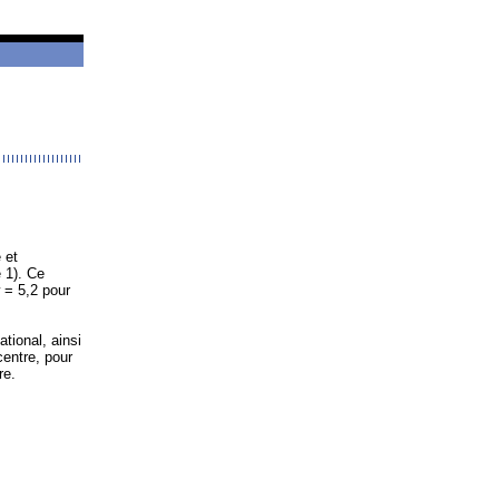
 et
 1). Ce
 = 5,2 pour
tional, ainsi
centre, pour
re.