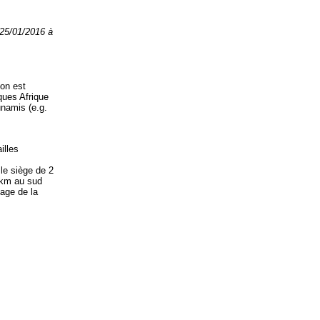
 25/01/2016 à
ion est
ques Afrique
unamis (e.g.
illes
 le siège de 2
 km au sud
nage de la