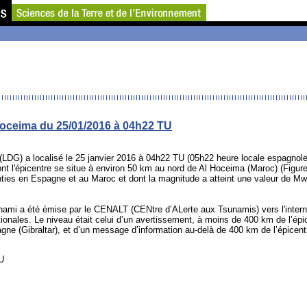
 Hoceima du 25/01/2016 à 04h22 TU
(LDG) a localisé le 25 janvier 2016 à 04h22 TU (05h22 heure locale espagnole
t l'épicentre se situe à environ 50 km au nord de Al Hoceima (Maroc) (Figure
nties en Espagne et au Maroc et dont la magnitude a atteint une valeur de Mw
nami a été émise par le CENALT (CENtre d’ALerte aux Tsunamis) vers l'interna
ationales. Le niveau était celui d’un avertissement, à moins de 400 km de l’épi
agne (Gibraltar), et d’un message d’information au-delà de 400 km de l’épicent
U