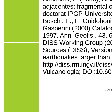
adjacentes: fragmentati
doctorat IPGP-Université
Boschi, E., E. Guidoboni,
Gasperini (2000) Catalog
1997. Ann. Geofis., 43, 
DISS Working Group (20
Sources (DISS), Version 
earthquakes larger than 
http://diss.rm.ingv.it/dis
Vulcanologia; DOI:10.6
CEA/D