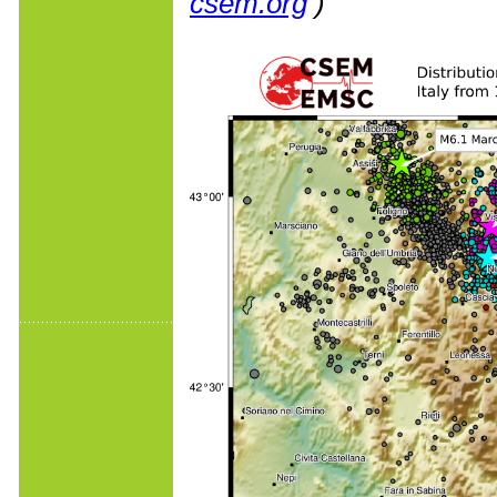
csem.org
)