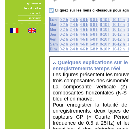
Cliquez sur les liens ci-dessous pour agr
Lun
0-2 h
2-4 h
4-6 h
6-8 h
8-10 h
10-12 h
Mar
0-2 h
2-4 h
4-6 h
6-8 h
8-10 h
10-12 h
Mer
0-2 h
2-4 h
4-6 h
6-8 h
8-10 h
10-12 h
Jeu
0-2 h
2-4 h
4-6 h
6-8 h
8-10 h
10-12 h
Ven
0-2 h
2-4 h
4-6 h
6-8 h
8-10 h
10-12 h
Sam
0-2 h
2-4 h
4-6 h
6-8 h
8-10 h
10-12 h
Dim
0-2 h
2-4 h
4-6 h
6-8 h
8-10 h
10-12 h
Quelques explications sur le
enregistrements temps réel
.
Les figures présentent les mouve
trois composantes des sismomètr
La composante verticale (Z)
composantes horizontales (N-S 
bleu et en mauve.
Pour enregistrer la totalité d
enregistrements, deux types de
capteurs CP (« Courte Périod
fréquence de 0,5 à 25Hz) et le