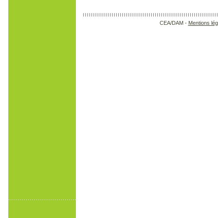
CEA/DAM -
Mentions lég