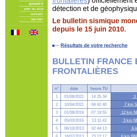
frontalières
) officiellement
détection et de géophysiqu
Le bulletin sismique mo
depuis le 15 juin 2010.
Résultats de votre recherche
BULLETIN FRANCE 
FRONTALIÈRES
n°
date
heure TU
1
01/08/2021
14:25:34
3 
2
10/04/2021
04:42:40
7 km SS
3
01/08/2019
07:19:55
12 km NE
4
05/03/2016
13:11:42
3 km NN
5
06/10/2013
02:44:13
6 k
6
18/07/2013
23:22:17
6 km NNE