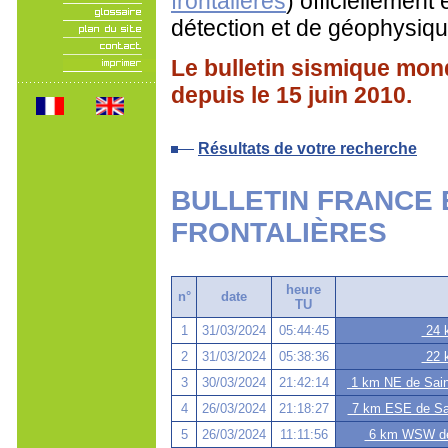
frontalières
) officiellement
détection et de géophysiqu
Le bulletin sismique mo
depuis le 15 juin 2010.
Résultats de votre recherche
BULLETIN FRANCE 
FRONTALIÈRES
heure
n°
date
TU
1
31/03/2024
05:44:45
24 k
2
31/03/2024
05:38:36
22 k
3
30/03/2024
21:42:14
1 km NE de Saint
4
26/03/2024
21:18:27
7 km ESE de Sain
5
26/03/2024
11:11:56
6 km WSW de T