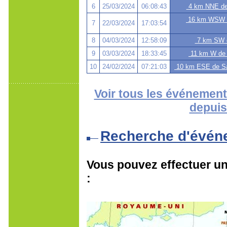
6
25/03/2024
06:08:43
4 km NNE de 
16 km WSW de
7
22/03/2024
17:03:54
8
04/03/2024
12:58:09
7 km SW de
9
03/03/2024
18:33:45
11 km W de T
10
24/02/2024
07:21:03
10 km ESE de Sai
Voir tous les événement
depuis
Recherche d'évén
Vous pouvez effectuer une
: