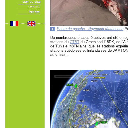
Photo de gauche : Raymond Matabosch
Ph
De nombreuses phases éruptives ont été enreg
stations du
CTBT
du Groenland I18DK, de l’Al
de Tunisie I48TN ainsi que les stations expér
stations suédoises et finlandaises de JAMTO
au volcan.