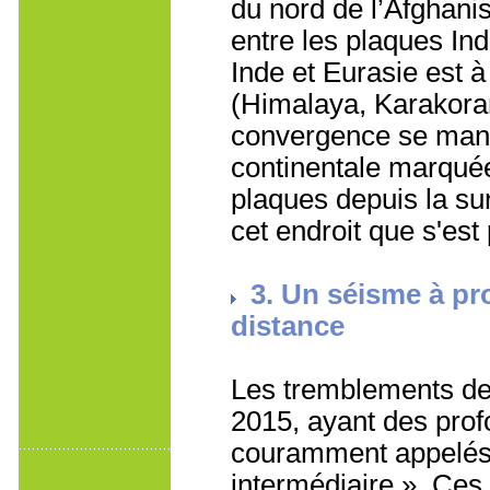
du nord de l’Afghanis
entre les plaques Ind
Inde et Eurasie est 
(Himalaya, Karakor
convergence se mani
continentale marquée 
plaques depuis la su
cet endroit que s'est
3. Un séisme à pr
distance
Les tremblements de 
2015, ayant des prof
couramment appelés
intermédiaire ». Ces