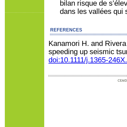
bilan risque de s’él
dans les vallées qui s
REFERENCES
Kanamori H. and Rivera 
speeding up seismic tsu
doi:10.1111/j.1365-246X
CEA/D