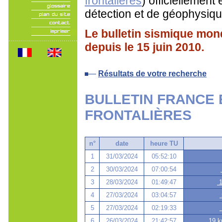
frontalières
) officiellement
détection et de géophysiqu
Le bulletin sismique mo
depuis le 15 juin 2010.
Résultats de votre recherche
BULLETIN FRANCE 
FRONTALIÈRES
n°
date
heure TU
1
31/03/2024
05:52:10
2
30/03/2024
07:00:54
3
28/03/2024
01:49:47
1
4
27/03/2024
03:04:57
5
27/03/2024
02:19:33
6
26/03/2024
21:42:57
19 k