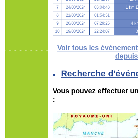
7
24/03/2024
03:04:48
1 km E
8
21/03/2024
01:54:51
9
20/03/2024
07:29:25
4 k
10
19/03/2024
22:24:07
3
Voir tous les événement
depuis
Recherche d'évén
Vous pouvez effectuer une
: